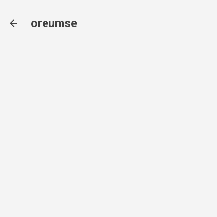
기본 콘텐츠로 건너뛰기
oreumse