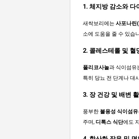
1. 체지방 감소와 
새싹보리에는
사포나린(sa
소에 도움을 줄 수 있습
2. 콜레스테롤 및 혈
폴리코사놀
과 식이섬유는
특히 당뇨 전 단계나 대
3. 장 건강 및 배변 
풍부한
불용성 식이섬유
주며,
디톡스 식단
에도 
4. 항산화 작용 및 