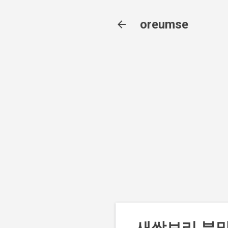
oreumse
새싹보리 분말