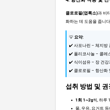
클로로필(엽록소)
과 비
화하는 데 도움을 줍니다
💡
요약:
✔️ 사포나린 – 체지방
✔️ 폴리코사놀 – 콜
✔️ 식이섬유 – 장 건
✔️ 클로로필 – 항산화
섭취 방법 및 
1회 1~2g
씩, 하루
물, 우유, 요거트 