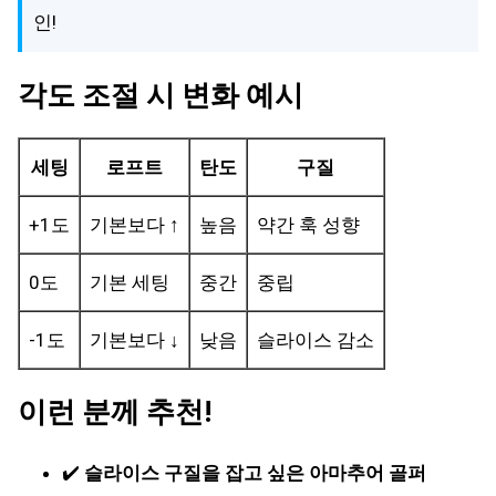
인!
각도 조절 시 변화 예시
세팅
로프트
탄도
구질
+1도
기본보다 ↑
높음
약간 훅 성향
0도
기본 세팅
중간
중립
-1도
기본보다 ↓
낮음
슬라이스 감소
이런 분께 추천!
✔️
슬라이스 구질을 잡고 싶은 아마추어 골퍼