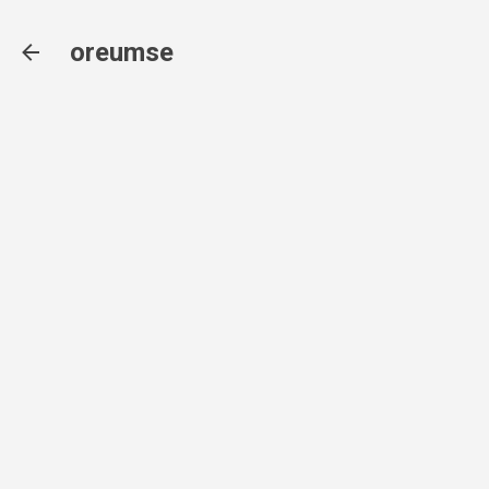
기본 콘텐츠로 건너뛰기
oreumse