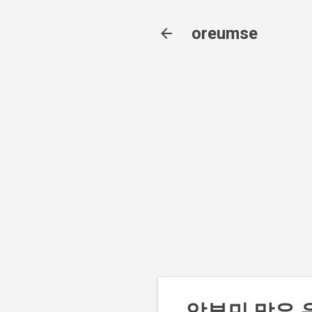
oreumse
알부민 많은 