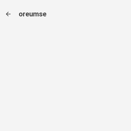
기본 콘텐츠로 건너뛰기
oreumse