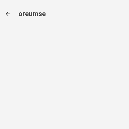
기본 콘텐츠로 건너뛰기
oreumse