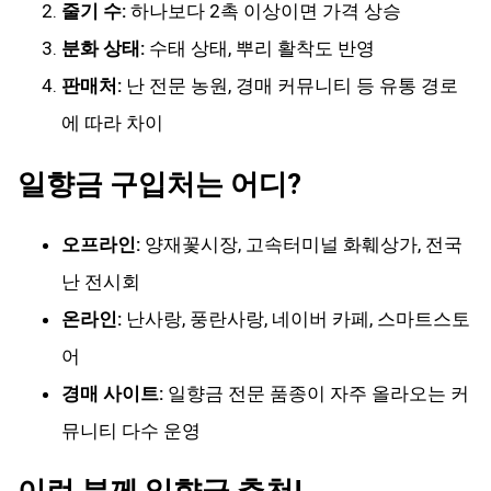
줄기 수:
하나보다 2촉 이상이면 가격 상승
분화 상태:
수태 상태, 뿌리 활착도 반영
판매처:
난 전문 농원, 경매 커뮤니티 등 유통 경로
에 따라 차이
일향금 구입처는 어디?
오프라인:
양재꽃시장, 고속터미널 화훼상가, 전국
난 전시회
온라인:
난사랑, 풍란사랑, 네이버 카페, 스마트스토
어
경매 사이트:
일향금 전문 품종이 자주 올라오는 커
뮤니티 다수 운영
이런 분께 일향금 추천!