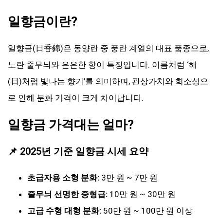
일향금이란?
일향금(日香錦)은 동양란 중 풍란 계열의 대표 품종으로,
노란 줄무늬와 은은한 향이 특징입니다. 이름처럼 ‘해
(日)처럼 빛나는 향기’를 의미하며, 관상가치와 희소성으
로 인해 분화 가격이 크게 차이납니다.
일향금 가격대는 얼마?
📌 2025년 기준 일향금 시세 요약
초급자용 소형 분화:
3만 원 ~ 7만 원
줄무늬 선명한 중형급:
10만 원 ~ 30만 원
고급 수형 대형 분화:
50만 원 ~ 100만 원 이상