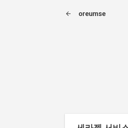
oreumse
세라젬 서비스