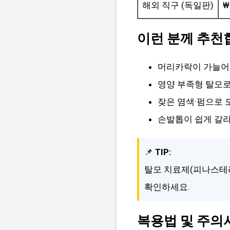
해외 직구 (독일판)
₩
이런 분께 추천
머리카락이 가늘어
영양 부족형 탈모로
잦은 염색·펌으로 
손발톱이 쉽게 갈
📌
TIP:
탈모 치료제(피나스테
확인하세요.
복용법 및 주의