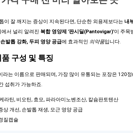
톱이 잘 깨지는 증상이 지속된다면, 단순한 외용제보다는
내부
외에서 널리 알려진
복합 영양제 '판시딜(Pantovigar)'
이 주목
 손발톱 강화, 두피 영양 공급
에 효과적인
의약품
입니다.
제품 구성 및 특징
이라는 이름으로 판매되며, 가장 많이 유통되는 포장은 120정(
월간 섭취가 가능하죠.
, 케라틴, 비오틴, 효모, 파라아미노벤조산, 칼슘판토텐산
 증상 개선, 손발톱 재생, 모근 영양 공급
 경질캡슐