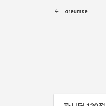
oreumse
판시딜 120정