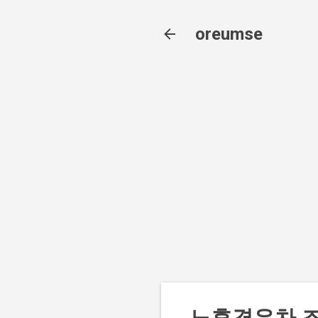
oreumse
노후경유차 