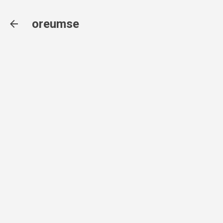
기본 콘텐츠로 건너뛰기
oreumse