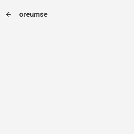
기본 콘텐츠로 건너뛰기
oreumse