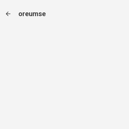
기본 콘텐츠로 건너뛰기
oreumse