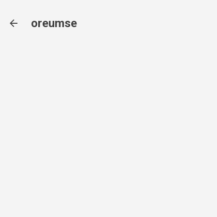
기본 콘텐츠로 건너뛰기
oreumse