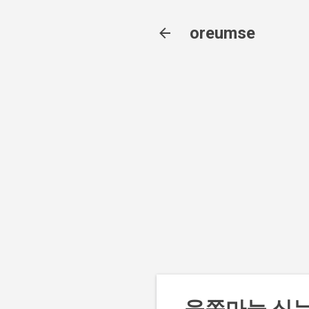
oreumse
육쪽마늘 심는