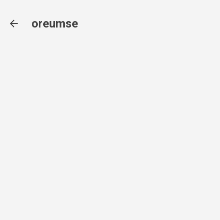
기본 콘텐츠로 건너뛰기
oreumse