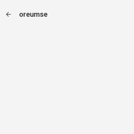
기본 콘텐츠로 건너뛰기
oreumse