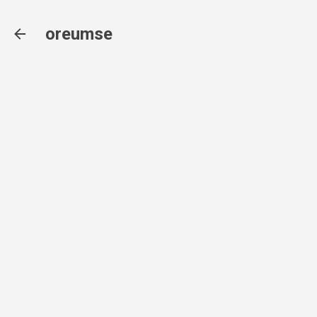
기본 콘텐츠로 건너뛰기
oreumse