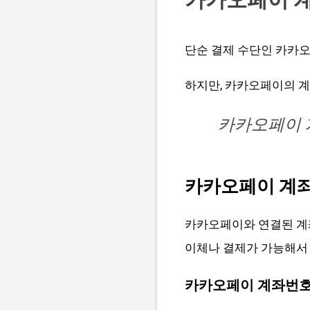
단순 결제 수단인 카카오
하지만, 카카오페이의 
카카오페이 
카카오페이 계좌
카카오페이와 연결된 계
이체나 결제가 가능해서
카카오페이 계좌번호