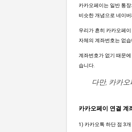
카카오페이는 일반 통장처
비슷한 개념으로 네이버
우리가 흔히 카카오페이
자체의 계좌번호는 없습
계좌번호가 없기 때문에
습니다.
다만, 카카오
카카오페이 연결 계
1) 카카오톡 하단 점 3