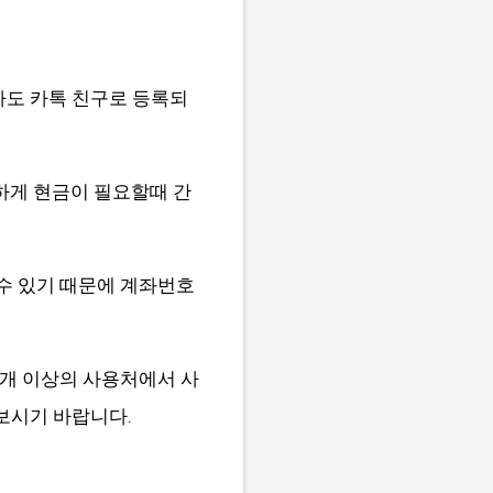
라도 카톡 친구로 등록되
하게 현금이 필요할때 간
수 있기 때문에 계좌번호
만개 이상의 사용처에서 사
보시기 바랍니다.