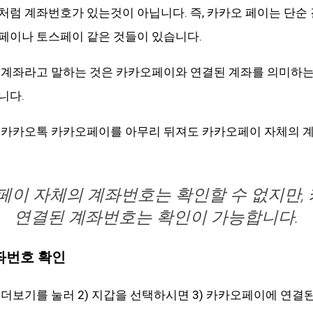
럼 계좌번호가 있는것이 아닙니다. 즉, 카카오 페이는 단순 
페이나 토스페이 같은 것들이 있습니다.
 계좌라고 말하는 것은 카카오페이와 연결된 계좌를 의미하는
니다.
 카카오톡 카카오페이를 아무리 뒤져도 카카오페이 자체의 계
페이 자체의 계좌번호는 확인할 수 없지만
연결된 계좌번호는 확인이 가능합니다.
좌번호 확인
개 더보기를 눌러 2) 지갑을 선택하시면 3) 카카오페이에 연결