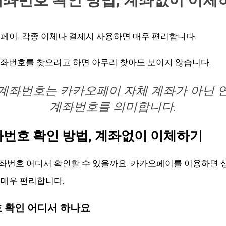
페이. 각종 이체나 결제시 사용하면 매우 편리합니다.
계좌번호를 찾으려고 하면 아무리 찾아도 보이지 않습니다.
계좌번호는 카카오페이 자체 계좌가 아닌 
계좌번호를 의미합니다.
번호 확인 방법, 계좌없이 이체하기
좌번호 어디서 확인할 수 있을까요. 카카오페이를 이용하면
 매우 편리합니다.
 확인 어디서 하나요