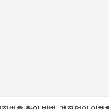
기본 콘텐츠로 건너뛰기
좌번호 확인 방법, 계좌없이 이체