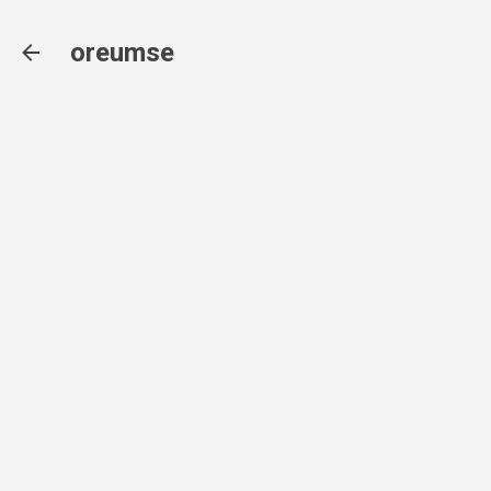
기본 콘텐츠로 건너뛰기
oreumse